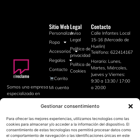
Sitio Web
Legal
Contacto
Personalizar
Aviso
Calle Infantes Local
Legal
15-16 (Mercado de
Ropa
Huelin)
Política de
Accesorios
Teléfono: 622414167
privacidad
Regalos
Horario: Lunes,
Política de
Martes, Miércoles,
Contacto
Cookies
Jueves y Viernes:
Carrito
9:30 a 13:30 / 17:00
Somos una empresa
Mi cuenta
a 20:00
especializada en
artículos
Gestionar consentimiento
publicitarios,
uniformes de
Para ofrecer las mejores experiencias, utilizamos tecnologías como las
trabajo, camisetas
cookies para almacenar y/o acceder a la información del dispositivo. El
personalizadas,
consentimiento de estas tecnologías nos permitirá procesar datos como
además de regalos
el comportamiento de navegación o las identificaciones únicas en este
corporativos para tu