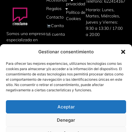
Accesorios
Teléfono: 622414167
privacidad
Regalos
Horario: Lunes,
Política de
Martes, Miércoles,
Contacto
Cookies
Jueves y Viernes:
Carrito
9:30 a 13:30 / 17:00
Somos una empresa
Mi cuenta
a 20:00
especializada en
artículos
Gestionar consentimiento
publicitarios,
uniformes de
Para ofrecer las mejores experiencias, utilizamos tecnologías como las
trabajo, camisetas
cookies para almacenar y/o acceder a la información del dispositivo. El
personalizadas,
consentimiento de estas tecnologías nos permitirá procesar datos como
además de regalos
el comportamiento de navegación o las identificaciones únicas en este
corporativos para tu
sitio. No consentir o retirar el consentimiento, puede afectar
empresa.
negativamente a ciertas características y funciones.
Aceptar
Denegar