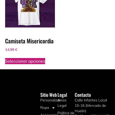
Camiseta Misericordia
14,99
€
Seleccionar opciones
Sitio Web
Legal
Contacto
Personalizar
Aviso
Calle Infantes Local
Legal
15-16 (Mercado de
Ropa
Huelin)
Política de