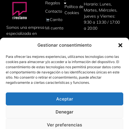
Regalos
Horario: Lunes,
Política de
Martes, Miércoles,
Contacto
Cookies
Jueves y Viernes:
Carrito
9:30 a 13:30 / 17:00
Somos una empresa
Mi cuenta
a 20:00
especializada en
artículos
Gestionar consentimiento
publicitarios,
uniformes de
Para ofrecer las mejores experiencias, utilizamos tecnologías como las
trabajo, camisetas
cookies para almacenar y/o acceder a la información del dispositivo. El
personalizadas,
consentimiento de estas tecnologías nos permitirá procesar datos como
además de regalos
el comportamiento de navegación o las identificaciones únicas en este
corporativos para tu
sitio. No consentir o retirar el consentimiento, puede afectar
empresa.
negativamente a ciertas características y funciones.
Aceptar
Denegar
Ver preferencias