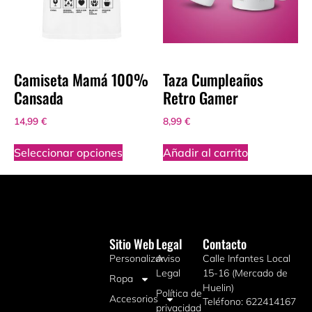
Camiseta Mamá 100%
Taza Cumpleaños
Cansada
Retro Gamer
14,99
€
8,99
€
Seleccionar opciones
Añadir al carrito
Sitio Web
Legal
Contacto
Personalizar
Aviso
Calle Infantes Local
Legal
15-16 (Mercado de
Ropa
Huelin)
Política de
Accesorios
Teléfono: 622414167
privacidad