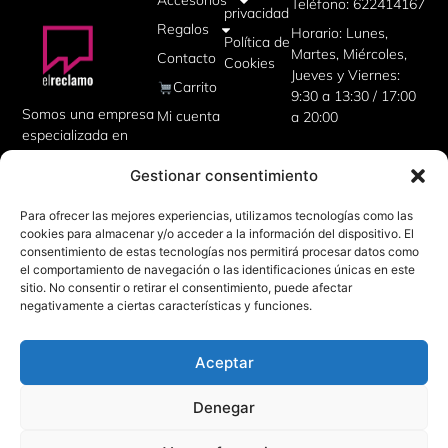
Accesorios
Teléfono: 622414167
privacidad
Regalos
Horario: Lunes,
Política de
Martes, Miércoles,
Contacto
Cookies
Jueves y Viernes:
Carrito
9:30 a 13:30 / 17:00
Somos una empresa
Mi cuenta
a 20:00
especializada en
artículos
Gestionar consentimiento
publicitarios,
uniformes de
Para ofrecer las mejores experiencias, utilizamos tecnologías como las
trabajo, camisetas
cookies para almacenar y/o acceder a la información del dispositivo. El
personalizadas,
consentimiento de estas tecnologías nos permitirá procesar datos como
además de regalos
el comportamiento de navegación o las identificaciones únicas en este
corporativos para tu
sitio. No consentir o retirar el consentimiento, puede afectar
empresa.
negativamente a ciertas características y funciones.
Aceptar
Denegar