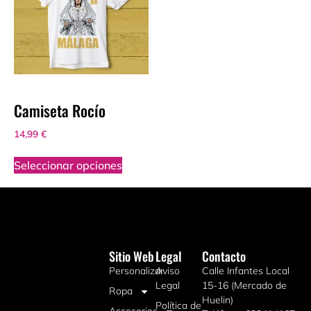
Camiseta Rocío
14,99
€
Seleccionar opciones
Sitio Web
Legal
Contacto
Personalizar
Aviso
Calle Infantes Local
Legal
15-16 (Mercado de
Ropa
Huelin)
Política de