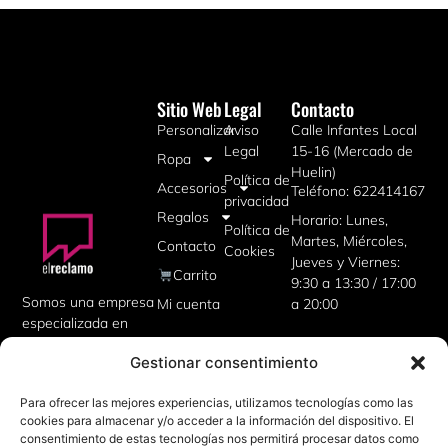
Sitio Web
Legal
Contacto
Personalizar
Aviso
Calle Infantes Local
Legal
15-16 (Mercado de
Ropa
Huelin)
Política de
Accesorios
Teléfono: 622414167
privacidad
Regalos
Horario: Lunes,
Política de
Martes, Miércoles,
Contacto
Cookies
Jueves y Viernes:
Carrito
9:30 a 13:30 / 17:00
Somos una empresa
Mi cuenta
a 20:00
especializada en
artículos
Gestionar consentimiento
publicitarios,
uniformes de
Para ofrecer las mejores experiencias, utilizamos tecnologías como las
trabajo, camisetas
cookies para almacenar y/o acceder a la información del dispositivo. El
personalizadas,
consentimiento de estas tecnologías nos permitirá procesar datos como