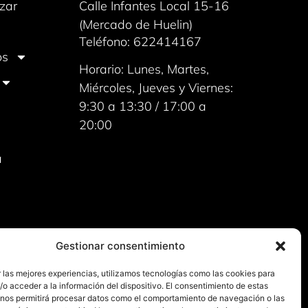
zar
Calle Infantes Local 15-16
(Mercado de Huelin)
Teléfono: 622414167
os
Horario: Lunes, Martes,
Miércoles, Jueves y Viernes:
9:30 a 13:30 / 17:00 a
20:00
a
Gestionar consentimiento
 las mejores experiencias, utilizamos tecnologías como las cookies para
o acceder a la información del dispositivo. El consentimiento de estas
 nos permitirá procesar datos como el comportamiento de navegación o las