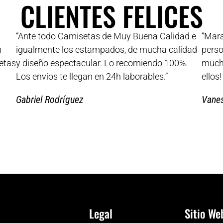
CLIENTES FELICES
“Ante todo Camisetas de Muy Buena Calidad e
“Mara
n
igualmente los estampados, de mucha calidad
perso
etas
y diseño espectacular. Lo recomiendo 100%.
muchí
Los envíos te llegan en 24h laborables.”
ellos
Gabriel Rodríguez
Vane
Legal
Sitio We