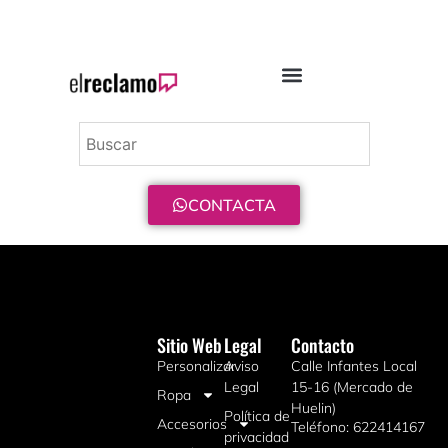
ENVÍO GRATIS A PARTIR DE 75€
CONTACTA
Sitio Web
Legal
Contacto
Personalizar
Aviso
Calle Infantes Local
Legal
15-16 (Mercado de
Ropa
Huelin)
Política de
Accesorios
Teléfono: 622414167
privacidad