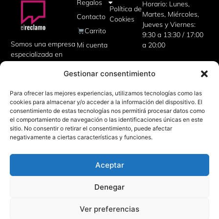
Regalos
Horario: Lunes,
Política de
Martes, Miércoles,
Contacto
Cookies
Jueves y Viernes:
Carrito
9:30 a 13:30 / 17:00
Somos una empresa
Mi cuenta
a 20:00
especializada en
artículos
Gestionar consentimiento
publicitarios,
uniformes de
Para ofrecer las mejores experiencias, utilizamos tecnologías como las
trabajo, camisetas
cookies para almacenar y/o acceder a la información del dispositivo. El
personalizadas,
consentimiento de estas tecnologías nos permitirá procesar datos como
además de regalos
el comportamiento de navegación o las identificaciones únicas en este
corporativos para tu
sitio. No consentir o retirar el consentimiento, puede afectar
empresa.
negativamente a ciertas características y funciones.
Aceptar
Denegar
Ver preferencias